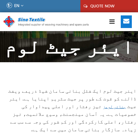
EN
QUOTE NOW
ایئر جیٹ لوم
ایئر جیٹ لوم ایک شٹل بنائی سامان شیڈ ذریعے ویفٹ
ڈالنے کو قوت کے طور پر جیٹ سٹریم اپنایا ہے. ایئر
جیٹ
تیز رفتار اور اعلی پیداوار کی
بنائی لومز
خصوصیات ہے. یہ آسان مینجمنٹ، وسیع ملائمیت، تیز
رفتار، اعلی کارکردگی اور کم شور کی وجہ سے سب سے
زیادہ سازگار بنائی سامان میں سے ایک ہے.