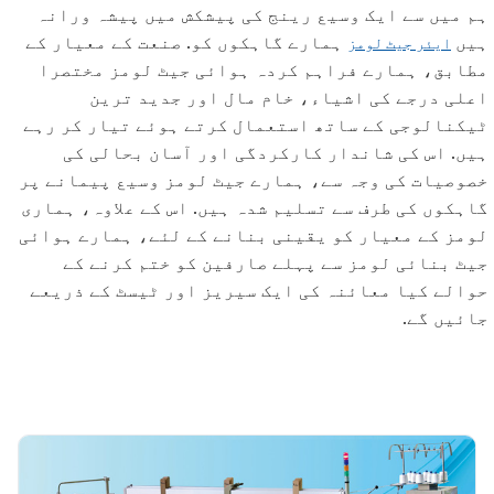
ہم میں سے ایک وسیع رینج کی پیشکش میں پیشہ ورانہ
ہیں
ہمارے گاہکوں کو. صنعت کے معیار کے
ایئر جیٹ لومز
مطابق، ہمارے فراہم کردہ ہوائی جیٹ لومز مختصرا
اعلی درجے کی اشیاء، خام مال اور جدید ترین
ٹیکنالوجی کے ساتھ استعمال کرتے ہوئے تیار کر رہے
ہیں. اس کی شاندار کارکردگی اور آسان بحالی کی
خصوصیات کی وجہ سے، ہمارے جیٹ لومز وسیع پیمانے پر
گاہکوں کی طرف سے تسلیم شدہ ہیں. اس کے علاوہ، ہماری
لومز کے معیار کو یقینی بنانے کے لئے، ہمارے ہوائی
جیٹ بنائی لومز سے پہلے صارفین کو ختم کرنے کے
حوالے کیا معائنہ کی ایک سیریز اور ٹیسٹ کے ذریعے
جائیں گے.