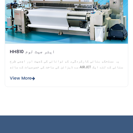
HH810 ایئر جیٹ لوم
یہ مستحکم بنائی کارکردگی، کم توانائی کی کھپت اور اچھی طرح
سے ڈیزائن کی ساخت کی خصوصیات کے ساتھ AIRJET بنائی کے لئے ایک
اچھی طرح سے تیار کی ماڈل ہے.
View More