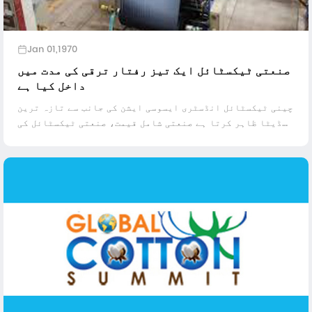
Jan 01,1970
صنعتی ٹیکسٹائل ایک تیز رفتار ترقی کی مدت میں
داخل کیا ہے
چینی ٹیکسٹائل انڈسٹری ایسوسی ایشن کی جانب سے تازہ ترین
ڈیٹا ظاہر کرتا ہے صنعتی شامل قیمت، صنعتی ٹیکسٹائل کی
مصنوعات کی کل منافع 2016 میں 9.1 فیصد کی متعلقہ ترقی اور
8.3 فیصد کے مقابلے میں ہے کہ ...