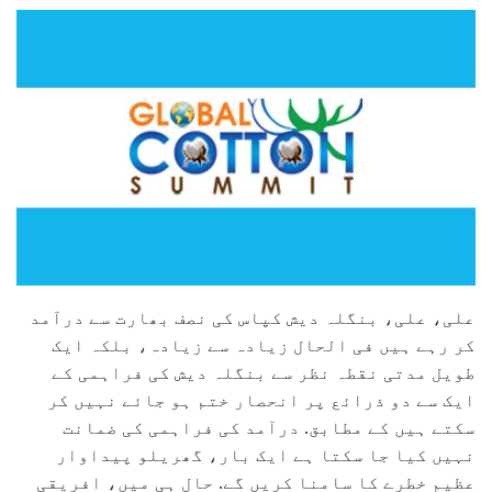
علی، علی، بنگلہ دیش کپاس کی نصف بھارت سے درآمد
کر رہے ہیں فی الحال زیادہ سے زیادہ، بلکہ ایک
طویل مدتی نقطہ نظر سے بنگلہ دیش کی فراہمی کے
ایک سے دو ذرائع پر انحصار ختم ہو جائے نہیں کر
سکتے ہیں کے مطابق. درآمد کی فراہمی کی ضمانت
نہیں کیا جا سکتا ہے ایک بار، گھریلو پیداوار
عظیم خطرے کا سامنا کریں گے. حال ہی میں، افریقی