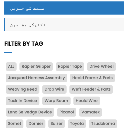
صنعت کی خبریں
تکنیکی مضامین
FILTER BY TAG
ALL
Rapier Gripper
Rapier Tape
Drive Wheel
Jacquard Harness Assembly
Heald Frame & Parts
Weaving Reed
Drop Wire
Weft Feeder & Parts
Tuck In Device
Warp Beam
Heald Wire
Leno Selvedge Device
Picanol
Vamatex
Somet
Dornier
Sulzer
Toyota
Tsudakoma