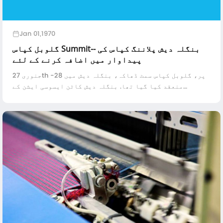
Jan 01,1970
گلوبل کپاس Summit-- بنگلہ دیش پلاننگ کپاس کی
پیداوار میں اضافہ کرنے کے لئے
جنوری 27th -28 پر، گلوبل کپاس سمٹ ڈھاکہ، بنگلہ دیش میں
منعقد کیا گیا تھا. بنگلہ دیش کاٹن ایسوسی ایشن کے
سیکرٹری جنرل مہدی علی بنگلہ دیش 1 مل کو کپاس کی پیداوار
میں اضافہ کرنے کا ارادہ رکھتی ہے ...