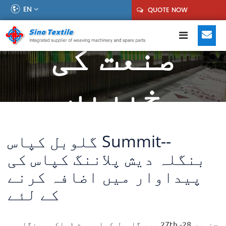
EN
QUOTE NOW
صنعت کی
خبریں
گلوبل کپاس Summit--
بنگلہ دیش پلاننگ کپاس کی
پیداوار میں اضافہ کرنے
کے لئے
جنوری 27th -28 پر، گلوبل کپاس سمٹ ڈھاکہ، بنگلہ