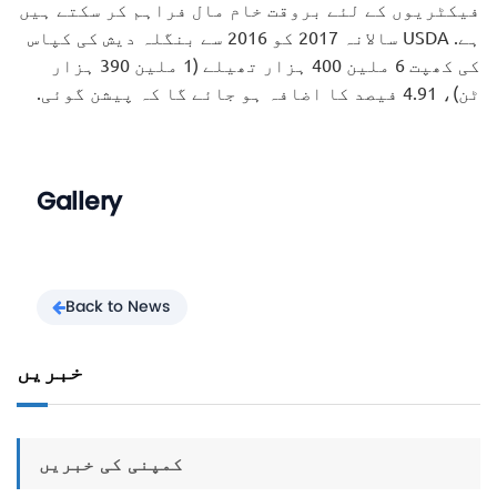
فیکٹریوں کے لئے بروقت خام مال فراہم کر سکتے ہیں
ہے. USDA سالانہ 2017 کو 2016 سے بنگلہ دیش کی کپاس
کی کھپت 6 ملین 400 ہزار تھیلے (1 ملین 390 ہزار
ٹن)، 4.91 فیصد کا اضافہ ہو جائے گا کہ پیشن گوئی.
Gallery
Back to News
خبریں
کمپنی کی خبریں