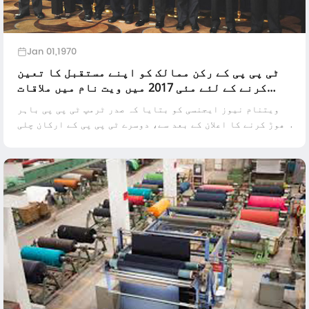
Jan 01,1970
ٹی پی پی کے رکن ممالک کو اپنے مستقبل کا تعین
کرنے کے لئے مئی 2017 میں ویت نام میں ملاقات
کریں گے
ویتنام نیوز ایجنسی کو بتایا کہ صدر ٹرمپ ٹی پی پی باہر
چھوڑ کرنے کا اعلان کے بعد سے، دوسرے ٹی پی پی کے ارکان چلی
میں مارچ 15th پر اس سال ملاقات خبر کے مطابق پہلی بار کے
لئے؛ کانفرنس کا موضوع ہے ...