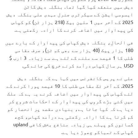
دیش میں منعقد کیا گیا تھا. بنگلہ دیش کاٹن
ایسوسی ایشن کے سیکرٹری جنرل مہدی علی بنگلہ دیش
2025 کے آخر میں 1 ملین بیگ (218 ہزار ٹن) کو کپاس
کی پیداوار میں اضافہ کرنے کا ارادہ رکھتی ہے.
فی الحال، بنگلہ دیش کپاس کی پیداوار کے بارے میں
180 ہزار پیک (40 ہزار سے بھی کم ٹن)، صرف مقامی
طلب کا 1 فیصد سے ملنے کے لئے ہے. سے زیادہ 3 ارب $
USD ہر سال کپاس درآمد کرنے خرچ کی جائے گی.
علی نے پریس کانفرنس میں کہا ہے کہ بنگلہ دیش
2025. کے آخر تک مقامی طلب کا 10 فیصد پورا کرنے کے
لئے کپاس کی پیداوار میں اضافہ کرنے یہ ہے کہ ملک
میں کئی بڑے گروپ کی پیداوار کے احکامات شروع کر
دیا ہے کہ کیا جاتا ہے، بنیادی مقصد پر انحصار کو
کم کرنا ہے کا ارادہ رکھتی ہے درآمد کپاس، کچھ
کسانوں کو پہلے ہی زیادہ منافع بخش کافی upland
کپاس کے تمباکو چھوڑ دیا ہے.