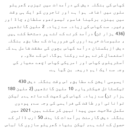
کپاس کی بنگلہ دیش کی درآمدات میں تیزی، گھریلو
ملوں میں اضافہ ہوا ہے اور تاجروں کو ایک ہی وقت
میں بینن، برکینا فاسو، لیسوتھو، سلطان، چاڈ اور
وغیرہ سے کپاس کی زیادہ سے زیادہ 2 ملین گانٹھیں
(436 ہزار ٹن) درآمد کرنے کے لئے پر دستخط کئے ہیں
، ملبوسات خریداروں کی ضروریات کے مطابق، بنگلہ
دیش ازبکستان درآمد کپاس بچوں کی مشقت شامل ہے کہ
استعمال کرتے ہوئے روکنا ہوگا. اس کے علاوہ،
آسٹریلوی کپاس اور امریکی کپاس اچھے معیار کی
وجہ سے ایک اہم ذریعہ بن گیا ہے.
ایسوسی ایشن کے مطابق، اس وقت بنگلہ دیش 430
ٹیکسٹائل فیکٹریاں، 10 ملین گانٹھیں (2 ملین 180
ہزار ٹن) سے زیادہ کپاس کی کھپت کے ساتھ ہے، لیکن
توانائی اور طاقت کی فراہمی کی وجہ سے، پودوں
مکمل صلاحیت میں پیدا نہیں کر سکتے ہیں. 2021 میں
بنگلہ دیش گارمنٹ برآمدات کا ہدف 50 ارب ڈالر کے
حصول کے لئے ہے، لیکن بنیاد گھریلو سازوں کا لباس