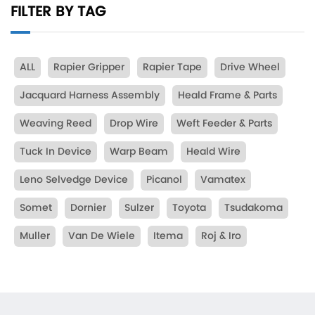
FILTER BY TAG
ALL
Rapier Gripper
Rapier Tape
Drive Wheel
Jacquard Harness Assembly
Heald Frame & Parts
Weaving Reed
Drop Wire
Weft Feeder & Parts
Tuck In Device
Warp Beam
Heald Wire
Leno Selvedge Device
Picanol
Vamatex
Somet
Dornier
Sulzer
Toyota
Tsudakoma
Muller
Van De Wiele
Itema
Roj & Iro