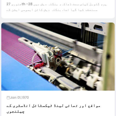
جنوری 27th -28 پر، گلوبل کپاس سمٹ ڈھاکہ، بنگلہ دیش میں
منعقد کیا گیا تھا. بنگلہ دیش کاٹن ایسوسی ایشن کے
سیکرٹری جنرل مہدی علی بنگلہ دیش 1 مل کو کپاس کی پیداوار
میں اضافہ کرنے کا ارادہ رکھتی ہے ...
Jan 01,1970
مواقع اور تھائی لینڈ ٹیکسٹائل انڈسٹری کے
چیلنجوں