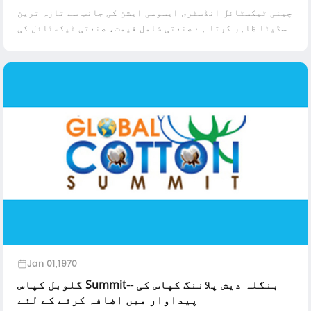
چینی ٹیکسٹائل انڈسٹری ایسوسی ایشن کی جانب سے تازہ ترین
ڈیٹا ظاہر کرتا ہے صنعتی شامل قیمت، صنعتی ٹیکسٹائل کی
مصنوعات کی کل منافع 2016 میں 9.1 فیصد کی متعلقہ ترقی اور
8.3 فیصد کے مقابلے میں ہے کہ ...
Jan 01,1970
گلوبل کپاس Summit-- بنگلہ دیش پلاننگ کپاس کی
پیداوار میں اضافہ کرنے کے لئے