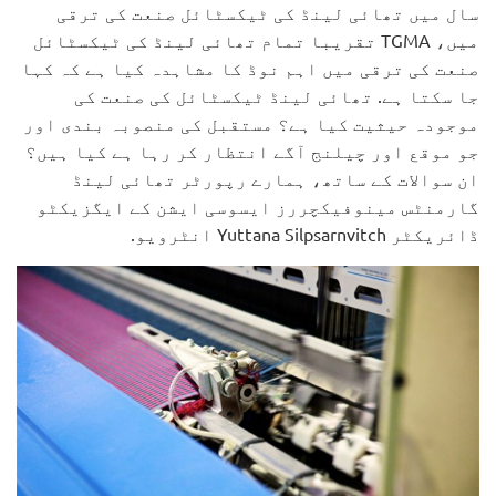
سال میں تھائی لینڈ کی ٹیکسٹائل صنعت کی ترقی
میں، TGMA تقریبا تمام تھائی لینڈ کی ٹیکسٹائل
صنعت کی ترقی میں اہم نوڈ کا مشاہدہ کیا ہے کہ کہا
جا سکتا ہے. تھائی لینڈ ٹیکسٹائل کی صنعت کی
موجودہ حیثیت کیا ہے؟ مستقبل کی منصوبہ بندی اور
جو موقع اور چیلنج آگے انتظار کر رہا ہے کیا ہیں؟
ان سوالات کے ساتھ، ہمارے رپورٹر تھائی لینڈ
گارمنٹس مینوفیکچررز ایسوسی ایشن کے ایگزیکٹو
ڈائریکٹر Yuttana Silpsarnvitch انٹرویو.