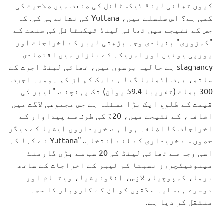
کیوں تھائی لینڈ ٹیکسٹائل کی صنعت میں صلاحیت کی
کمی ہے؟ اس سلسلے میں، Yuttana کی نشاندہی کی. کہ
جس کے نتیجے میں تھائی لینڈ ٹیکسٹائل کی صنعت کے
"کمزوری" بنیادی وجہ بڑھتی لیبر کے اخراجات اور
یورپی یونین اور امریکہ کے بازار میں اقتصادی
stagnancy ہے حالیہ برسوں میں، تھائی لینڈ اجرت کے
ساتھ، بہت اٹھایا گیا ہے ایک کم از کم یومیہ اجرت
300 بھات (تقریبا 59.4 یوآن) تک پہنچنے. "لیبر کی
قیمت کے طلوع ایک بڑا مسئلہ ہے جس مجموعی لاگت میں
اضافہ، کے نتیجے میں، 20٪ کی طرف سے پیداوار کے
اخراجات کا اضافہ ہوا ہے. خریداروں ایشیا کے دیگر
حصوں سے خریداری کے لئے انتخاب. "Yuttana نے کہا کہ
اسی وجہ سے تھائی لینڈ کی 20 سب سے بڑی گارمنٹ
مینوفیکچررز نسبتا کم لیبر کے اخراجات کے ساتھ
برما، کمپوچیا، لاؤس، انڈونیشیا، ویتنام اور
دوسرے ہمسایہ علاقوں کو ان کے کاروبار کا حصہ
منتقل کر دیا ہے.