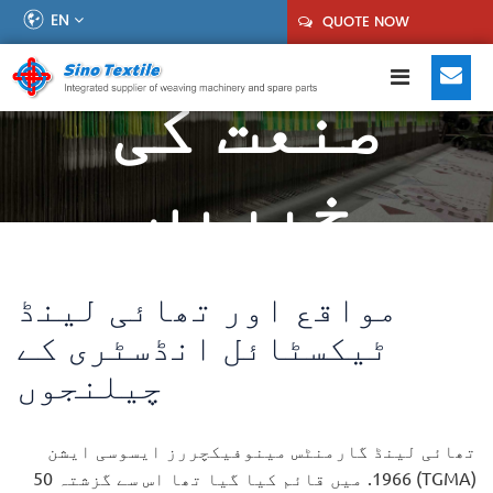
EN
QUOTE NOW
صنعت کی
خبریں
مواقع اور تھائی لینڈ
ٹیکسٹائل انڈسٹری کے
چیلنجوں
تھائی لینڈ گارمنٹس مینوفیکچررز ایسوسی ایشن
(TGMA) 1966. میں قائم کیا گیا تھا اس سے گزشتہ 50