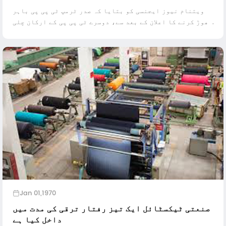
کریں گے
ویتنام نیوز ایجنسی کو بتایا کہ صدر ٹرمپ ٹی پی پی باہر
چھوڑ کرنے کا اعلان کے بعد سے، دوسرے ٹی پی پی کے ارکان چلی
میں مارچ 15th پر اس سال ملاقات خبر کے مطابق پہلی بار کے
لئے؛ کانفرنس کا موضوع ہے ...
Jan 01,1970
صنعتی ٹیکسٹائل ایک تیز رفتار ترقی کی مدت میں
داخل کیا ہے