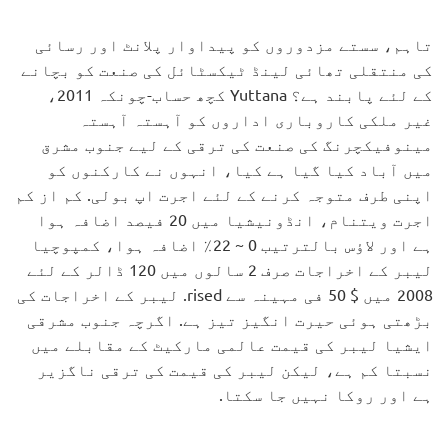
تاہم، سستے مزدوروں کو پیداوار پلانٹ اور رسائی
کی منتقلی تھائی لینڈ ٹیکسٹائل کی صنعت کو بچانے
کے لئے پابند ہے؟ Yuttana کچھ حساب-چونکہ 2011،
غیر ملکی کاروباری اداروں کو آہستہ آہستہ
مینوفیکچرنگ کی صنعت کی ترقی کے لیے جنوب مشرق
میں آباد کیا گیا ہے کیا، انہوں نے کارکنوں کو
اپنی طرف متوجہ کرنے کے لئے اجرت اپ بولی. کم از کم
اجرت ویتنام، انڈونیشیا میں 20 فیصد اضافہ ہوا
ہے اور لاؤس بالترتیب 0 ~ 22٪ اضافہ ہوا، کمپوچیا
لیبر کے اخراجات صرف 2 سالوں میں 120 ڈالر کے لئے
2008 میں $ 50 فی مہینہ سے rised. لیبر کے اخراجات کی
بڑھتی ہوئی حیرت انگیز تیز ہے. اگرچہ جنوب مشرقی
ایشیا لیبر کی قیمت عالمی مارکیٹ کے مقابلے میں
نسبتا کم ہے، لیکن لیبر کی قیمت کی ترقی ناگزیر
ہے اور روکا نہیں جا سکتا.