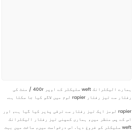
ہمارے الیکٹرانک weft سلیکٹر کے اوپر 400r / منٹ کی
رفتار سے تیز رفتار rapier لوم میں لاگو کیا جا سکتا ہے.
rapier لومز ایک تیز رفتار سے ترقی پذیر کیا گیا ہے، اور
اس کے پس منظر میں، ہماری کمپنی تیز رفتار الیکٹرانک
weft سلیکٹر کو فروغ دیا. اس درخواست میں، ساخت میں بہت