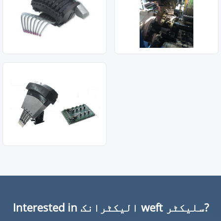
Interested in الیکٹرانک weft سلیکٹر?