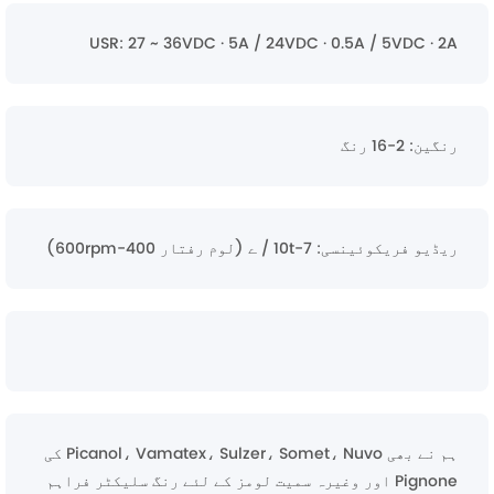
USR: 27 ~ 36VDC · 5A / 24VDC · 0.5A / 5VDC · 2A
رنگین: 2-16 رنگ
ریڈیو فریکوئینسی: 7-10t / ے (لوم رفتار 400-600rpm)
ہم نے بھی Picanol، Vamatex، Sulzer، Somet، Nuvo کی
Pignone اور وغیرہ سمیت لومز کے لئے رنگ سلیکٹر فراہم