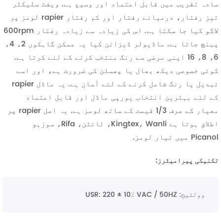
سادہ تقریب میں قابل اعتماد اور وسیع ہے. ویفٹ سلیکٹر
تیز رفتار، درمیانے رفتار اور کم رفتار rapier لومز پر
لاگو کیا جا سکتا ہے. اس کی زیادہ سے زیادہ رفتار 600rpm
پہنچ جاتا ہے. ماڈیولر ڈیزائن کیا یہ ممکن گاہکوں 2، 4،
6، 8، 16 اپنی مرضی سے رنگ منتخب کرنے کے لئے کرتا ہے.
کوئی خصوصی دیکھ بھال یا پھسلن کی ضرورت ہے، اور اسے
تبدیل یا رنگ شامل کرنے کے لئے آسان ہے. یہ ماڈل rapier
کے لئے بہترین انتخاب یورپی ماڈل اور قابل اعتماد
معیار کے صرف 1/3 قیمت کے ساتھ لومز ہے. یہ اصل rapier پر
اطلاق ہوتا ہے Kingtex، Wanli، ٹائٹن، Rifa، سوزہو
Picanol میں تیار لومز.
تکنیکی پیرامیٹرز:
وولٹیج: USR: 220 ± 10٪ VAC / 50HZ