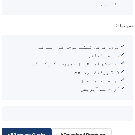
کر سکتے ہیں
خصوصیات:
تازہ ترین ٹیکنالوجی کو اپنانے
مناسب ڈھانچہ
مستحکم اور قابل بھروسہ کارکردگی
لانگ ورکنگ برداشت
آرام دیکھ بھال
آرام سے آپریشن